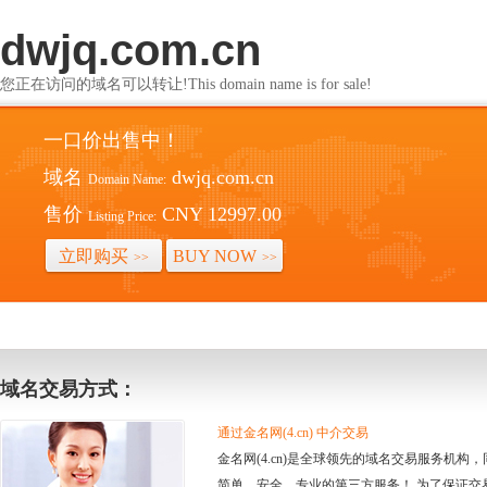
dwjq.com.cn
您正在访问的域名可以转让!This domain name is for sale!
一口价出售中！
域名
dwjq.com.cn
Domain Name:
售价
CNY 12997.00
Listing Price:
立即购买
BUY NOW
>>
>>
域名交易方式：
通过金名网(4.cn) 中介交易
金名网(4.cn)是全球领先的域名交易服务机
简单、安全、专业的第三方服务！ 为了保证交