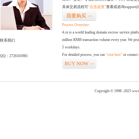
具体交易流程可
“点击这里”
查看或咨询support@
我要购买
>>
Process Overview:
4.cn is a world leading domain escrow service plat
million RMB transaction volume every year. We promi
联系我们
5 workdays.
For detailed process, you can
“visit here”
or contact
QQ：2726103981
BUY NOW
>>
Copyright © 1998 -2025 www